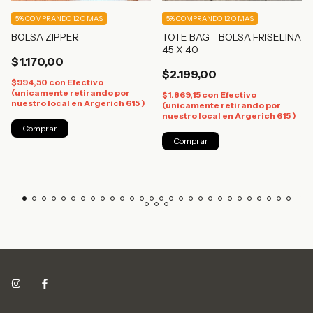
5%
COMPRANDO 12 O MÁS
5%
COMPRANDO 12 O MÁS
BOLSA ZIPPER
TOTE BAG - BOLSA FRISELINA
45 X 40
$1.170,00
$2.199,00
$994,50
con
Efectivo
(unicamente retirando por
$1.869,15
con
Efectivo
nuestro local en Argerich 615 )
(unicamente retirando por
nuestro local en Argerich 615 )
Comprar