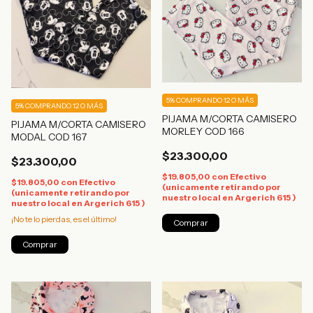
5%
COMPRANDO 12 O MÁS
5%
COMPRANDO 12 O MÁS
PIJAMA M/CORTA CAMISERO
PIJAMA M/CORTA CAMISERO
MORLEY COD 166
MODAL COD 167
$23.300,00
$23.300,00
$19.805,00
con
Efectivo
$19.805,00
con
Efectivo
(unicamente retirando por
(unicamente retirando por
nuestro local en Argerich 615 )
nuestro local en Argerich 615 )
¡No te lo pierdas, es el último!
Comprar
Comprar