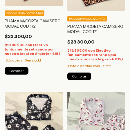
5%
COMPRANDO 12 O MÁS
5%
COMPRANDO 12 O MÁS
PIJAMA M/CORTA CAMISERO
MODAL COD 172
PIJAMA M/CORTA CAMISERO
MODAL COD 171
$23.300,00
$23.300,00
$19.805,00
con
Efectivo
(unicamente retirando por
$19.805,00
con
Efectivo
nuestro local en Argerich 615 )
(unicamente retirando por
nuestro local en Argerich 615 )
¡Solo quedan
3
en stock!
¡No te lo pierdas, es el último!
Comprar
Comprar