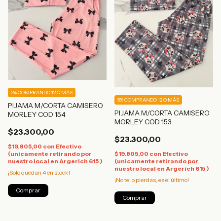
5%
COMPRANDO 12 O MÁS
5%
COMPRANDO 12 O MÁS
PIJAMA M/CORTA CAMISERO
PIJAMA M/CORTA CAMISERO
MORLEY COD 154
MORLEY COD 153
$23.300,00
$23.300,00
$19.805,00
con
Efectivo
(unicamente retirando por
$19.805,00
con
Efectivo
nuestro local en Argerich 615 )
(unicamente retirando por
nuestro local en Argerich 615 )
¡Solo quedan
4
en stock!
¡No te lo pierdas, es el último!
Comprar
Comprar