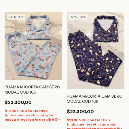
SIN STOCK
SIN STOCK
PIJAMA M/CORTA CAMISERO
MODAL COD 169
PIJAMA M/CORTA CAMISERO
MODAL COD 168
$23.300,00
$19.805,00
con
Efectivo
$23.300,00
(unicamente retirando por
nuestro local en Argerich 615 )
$19.805,00
con
Efectivo
(unicamente retirando por
nuestro local en Argerich 615 )