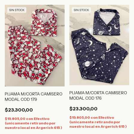
SIN STOCK
SIN STOCK
PIJAMA M/CORTA CAMISERO
PIJAMA M/CORTA CAMISERO
MODAL COD 176
MODAL COD 179
$23.300,00
$23.300,00
$19.805,00
con
Efectivo
$19.805,00
con
Efectivo
(unicamente retirando por
(unicamente retirando por
nuestro local en Argerich 615 )
nuestro local en Argerich 615 )