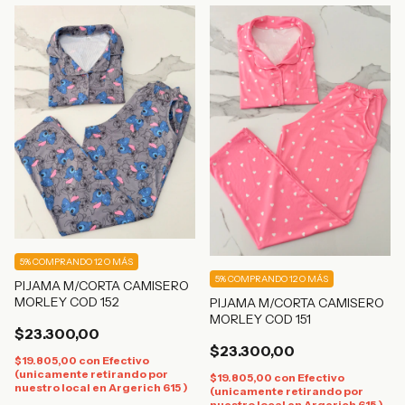
5%
COMPRANDO 12 O MÁS
5%
COMPRANDO 12 O MÁS
PIJAMA M/CORTA CAMISERO
MORLEY COD 152
PIJAMA M/CORTA CAMISERO
MORLEY COD 151
$23.300,00
$23.300,00
$19.805,00
con
Efectivo
(unicamente retirando por
$19.805,00
con
Efectivo
nuestro local en Argerich 615 )
(unicamente retirando por
nuestro local en Argerich 615 )