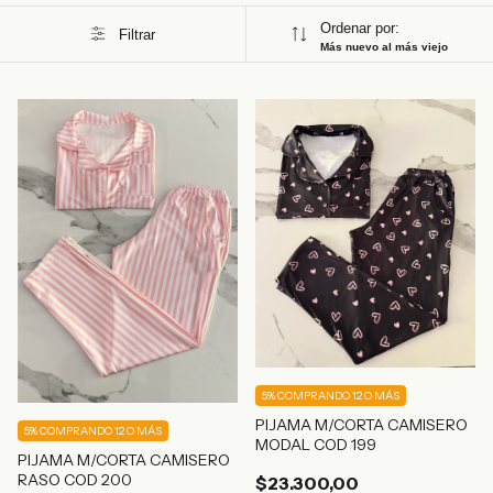
Ordenar por:
Filtrar
Más nuevo al más viejo
5%
COMPRANDO 12 O MÁS
PIJAMA M/CORTA CAMISERO
5%
COMPRANDO 12 O MÁS
MODAL COD 199
PIJAMA M/CORTA CAMISERO
RASO COD 200
$23.300,00