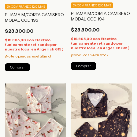
5%
COMPRANDO 12 O MÁS
5%
COMPRANDO 12 O MÁS
PIJAMA M/CORTA CAMISERO
PIJAMA M/CORTA CAMISERO
MODAL COD 194
MODAL COD 195
$23.300,00
$23.300,00
$19.805,00
con
Efectivo
$19.805,00
con
Efectivo
(unicamente retirando por
(unicamente retirando por
nuestro local en Argerich 615 )
nuestro local en Argerich 615 )
¡Solo quedan
4
en stock!
¡No te lo pierdas, es el último!
Comprar
Comprar