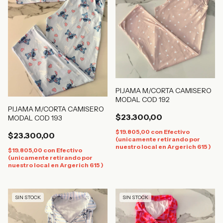
PIJAMA M/CORTA CAMISERO
MODAL COD 192
PIJAMA M/CORTA CAMISERO
$23.300,00
MODAL COD 193
$19.805,00
con
Efectivo
$23.300,00
(unicamente retirando por
nuestro local en Argerich 615 )
$19.805,00
con
Efectivo
(unicamente retirando por
nuestro local en Argerich 615 )
SIN STOCK
SIN STOCK