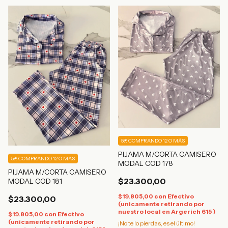
5%
COMPRANDO 12 O MÁS
PIJAMA M/CORTA CAMISERO
5%
COMPRANDO 12 O MÁS
MODAL COD 178
PIJAMA M/CORTA CAMISERO
$23.300,00
MODAL COD 181
$19.805,00
con
Efectivo
$23.300,00
(unicamente retirando por
nuestro local en Argerich 615 )
$19.805,00
con
Efectivo
(unicamente retirando por
¡No te lo pierdas, es el último!