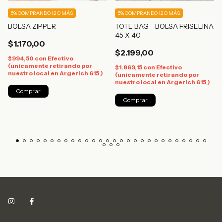
5%
COMPRANDO 12 O MÁS
5%
COMPRANDO 12 O MÁS
BOLSA ZIPPER
TOTE BAG - BOLSA FRISELINA
45 X 40
$1.170,00
$2.199,00
$994,50
con
Efectivo
(unicamente retirando por
$1.869,15
con
Efectivo
nuestro local en Argerich 615 )
(unicamente retirando por
nuestro local en Argerich 615 )
Comprar