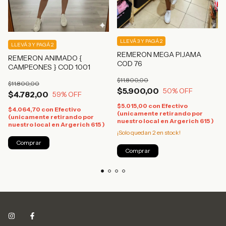
LLEVÁ 3 Y PAGÁ 2
LLEVÁ 3 Y PAGÁ 2
REMERON MEGA PIJAMA
REMERON ANIMADO {
COD 76
CAMPEONES } COD 1001
$11.800,00
$11.800,00
$5.900,00
50
% OFF
$4.782,00
59
% OFF
$5.015,00
con
Efectivo
$4.064,70
con
Efectivo
(unicamente retirando por
(unicamente retirando por
nuestro local en Argerich 615 )
nuestro local en Argerich 615 )
¡Solo quedan
2
en stock!