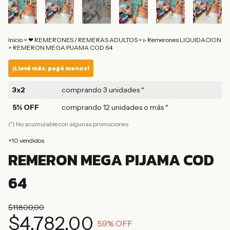
Inicio
>
❤︎ REMERONES / REMERAS ADULTOS
>
▹ Remerones LIQUIDACION
>
REMERON MEGA PIJAMA COD 64
¡Llevá más, pagá menos!
3x2
comprando 3 unidades *
5% OFF
comprando 12 unidades o más *
(*) No acumulable con algunas promociones
+10 vendidos
REMERON MEGA PIJAMA COD
64
$11.800,00
$4.782,00
59
% OFF